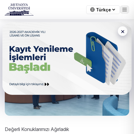
×
Değerli Konuklarımızı Ağırladık
Değerli Konuklarımızı Ağırladık