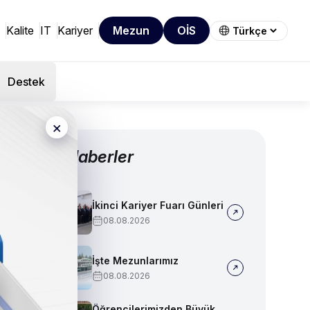
Kalite
IT
Kariyer
Mezun
OİS
Destek
×
Diğer Haberler
İkinci Kariyer Fuarı Günleri
08.08.2026
İşte Mezunlarımız
08.08.2026
Öğrencilerimizden Büyük