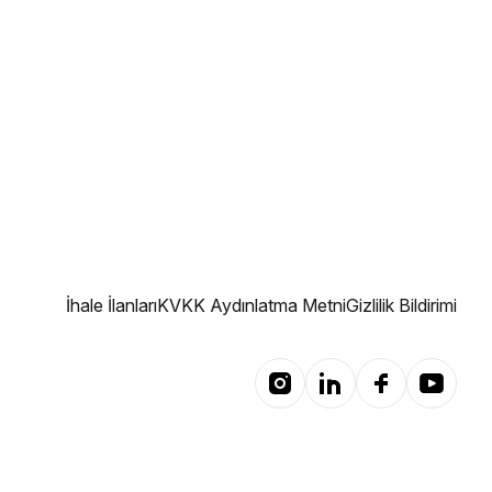
İhale İlanları
KVKK Aydınlatma Metni
Gizlilik Bildirimi