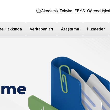
Akademik Takvim
EBYS
Öğrenci İşleri
ne Hakkında
Veritabanları
Araştırma
Hizmetler
engül Uluslararası
du