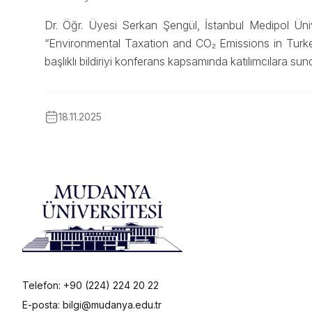
Dr. Öğr. Üyesi Serkan Şengül, İstanbul Medipol Ünive
“Environmental Taxation and CO₂ Emissions in Turke
başlıklı bildiriyi konferans kapsamında katılımcılara sun
18.11.2025
Telefon: +90 (224) 224 20 22
E-posta: bilgi@mudanya.edu.tr