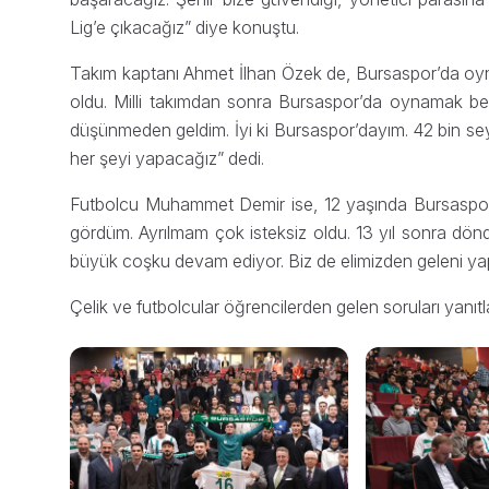
Lig’e çıkacağız” diye konuştu.
Takım kaptanı Ahmet İlhan Özek de, Bursaspor’da oy
oldu. Milli takımdan sonra Bursaspor’da oynamak ben
düşünmeden geldim. İyi ki Bursaspor’dayım. 42 bin se
her şeyi yapacağız” dedi.
Futbolcu Muhammet Demir ise, 12 yaşında Bursaspor a
gördüm. Ayrılmam çok isteksiz oldu. 13 yıl sonra dö
büyük coşku devam ediyor. Biz de elimizden geleni ya
Çelik ve futbolcular öğrencilerden gelen soruları yanıtla