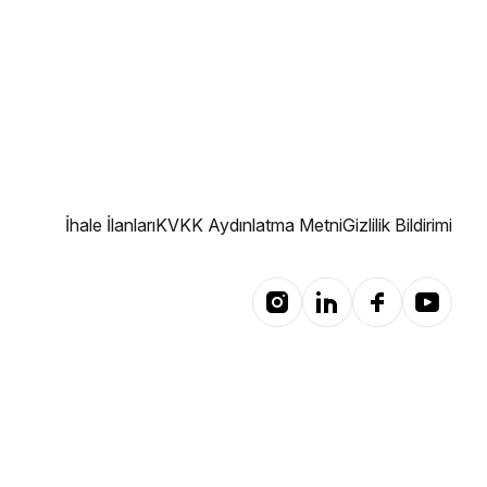
İhale İlanları
KVKK Aydınlatma Metni
Gizlilik Bildirimi