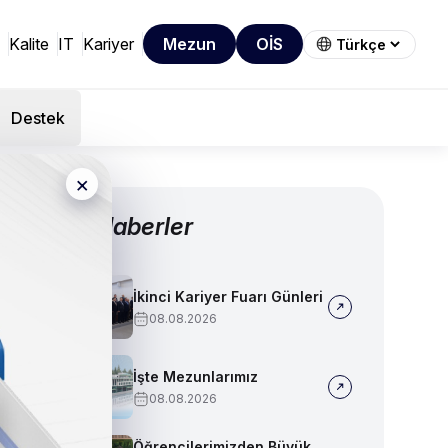
Kalite
IT
Kariyer
Mezun
OİS
Destek
×
Diğer Haberler
İkinci Kariyer Fuarı Günleri
08.08.2026
İşte Mezunlarımız
08.08.2026
Öğrencilerimizden Büyük