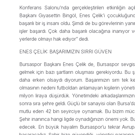
Konferans Salonu’nda gerçekleştirilen etkinliğin a
Başkanı Gıyasettin Bingöl, Enes Çelik’i çocukluğunda
başarılı bir iş insanı oldu. Şimdi de bu görevlerinin 
işler başardı. Çok daha başarılı olacağına inanıyor 
yerlerde olmayı hak ediyor” dedi.
ENES ÇELİK: BAŞARIMIZIN SIRRI GÜVEN
Bursaspor Başkanı Enes Çelik de, Bursaspor sevgisi
gelmek için bazı şartların oluşması gerekiyordu. Bu 
daha erken olsaydı diyorum. Başarımızın sırrı tek k
olmasının nedeni futboldan anlamayan kişilerin yönetic
milyon liraya düşürdük. Yönetimdeki arkadaşlarımızın
sonra sıra şehre geldi. Güçlü bir sanayisi olan Burs
mutlu eden 42 bin seyirciye oynamak. Bu bizim mücad
Şehir inanınca hangi ligde oynadığınızın önemi yok. 
edecek. En büyük hayalim Bursaspor’u tekrar Avrup
başaracağız. Şehir bize güvendiği, yönetici parasın