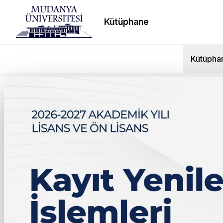
Kütüphane
Kütüpha
Enes Çelik öğrencilerle 