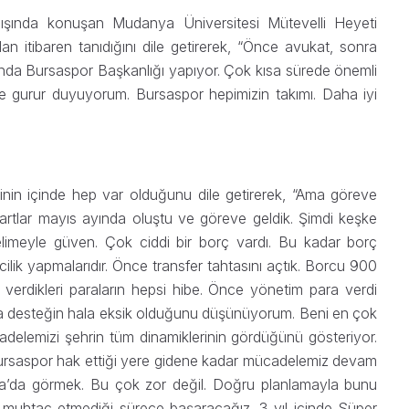
çılışında konuşan Mudanya Üniversitesi Mütevelli Heyeti
n itibaren tanıdığını dile getirerek, “Önce avukat, sonra
yanında Bursaspor Başkanlığı yapıyor. Çok kısa sürede önemli
ve gurur duyuyorum. Bursaspor hepimizin takımı. Daha iyi
nin içinde hep var olduğunu dile getirerek, “Ama göreve
şartlar mayıs ayında oluştu ve göreve geldik. Şimdi keşke
elimeyle güven. Çok ciddi bir borç vardı. Bu kadar borç
ilik yapmalarıdır. Önce transfer tahtasını açtık. Borcu 900
 verdikleri paraların hepsi hibe. Önce yönetim para verdi
a’da desteğin hala eksik olduğunu düşünüyorum. Beni en çok
elemizi şehrin tüm dinamiklerinin gördüğünü gösteriyor.
Bursaspor hak ettiği yere gidene kadar mücadelemiz devam
a’da görmek. Bu çok zor değil. Doğru planlamayla bunu
a muhtaç etmediği sürece başaracağız. 3 yıl içinde Süper