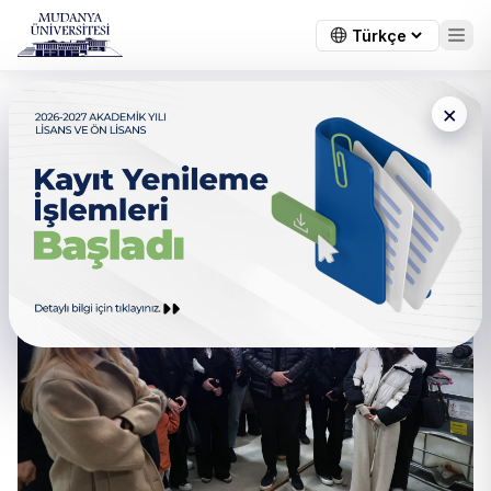
×
Epsa Yalıtım Teknosab Teknik
Gezisi