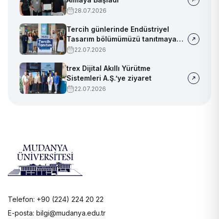
28.07.2026
Tercih günlerinde Endüstriyel
Tasarım bölümümüzü tanıtmaya
devam ediyoruz!
22.07.2026
trex Dijital Akıllı Yürütme
Sistemleri A.Ş.’ye ziyaret
22.07.2026
Telefon: +90 (224) 224 20 22
E-posta: bilgi@mudanya.edu.tr