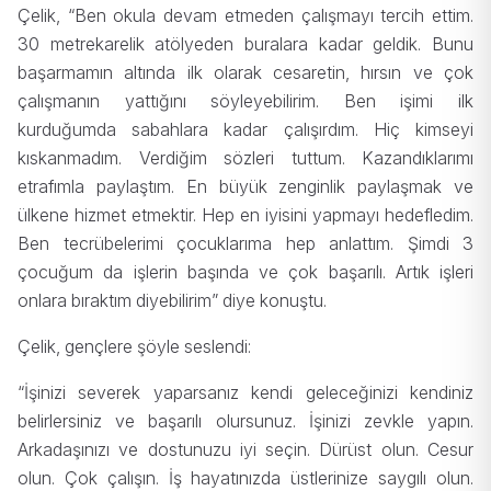
Çelik, “Ben okula devam etmeden çalışmayı tercih ettim.
30 metrekarelik atölyeden buralara kadar geldik. Bunu
başarmamın altında ilk olarak cesaretin, hırsın ve çok
çalışmanın yattığını söyleyebilirim. Ben işimi ilk
kurduğumda sabahlara kadar çalışırdım. Hiç kimseyi
kıskanmadım. Verdiğim sözleri tuttum. Kazandıklarımı
etrafımla paylaştım. En büyük zenginlik paylaşmak ve
ülkene hizmet etmektir. Hep en iyisini yapmayı hedefledim.
Ben tecrübelerimi çocuklarıma hep anlattım. Şimdi 3
çocuğum da işlerin başında ve çok başarılı. Artık işleri
onlara bıraktım diyebilirim” diye konuştu.
Çelik, gençlere şöyle seslendi:
“İşinizi severek yaparsanız kendi geleceğinizi kendiniz
belirlersiniz ve başarılı olursunuz. İşinizi zevkle yapın.
Arkadaşınızı ve dostunuzu iyi seçin. Dürüst olun. Cesur
olun. Çok çalışın. İş hayatınızda üstlerinize saygılı olun.