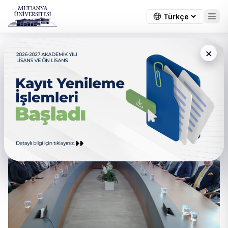
×
Faik Çelik Mudanya
Üniversitesinde Gençlerle
Tecrübelerini Paylaştı