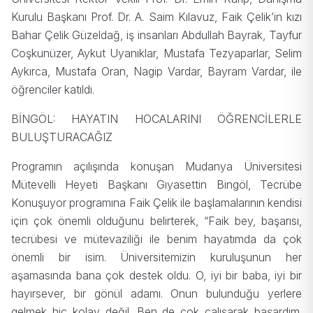
Kurulu Başkanı Prof. Dr. A. Saim Kılavuz, Faik Çelik’in kızı
Bahar Çelik Güzeldağ, iş insanları Abdullah Bayrak, Tayfur
Coşkunüzer, Aykut Uyanıklar, Mustafa Tezyaparlar, Selim
Aykırca, Mustafa Oran, Nagip Vardar, Bayram Vardar, ile
öğrenciler katıldı.
BİNGÖL: HAYATIN HOCALARINI ÖĞRENCİLERLE
BULUŞTURACAĞIZ
Programın açılışında konuşan Mudanya Üniversitesi
Mütevelli Heyeti Başkanı Gıyasettin Bingöl, Tecrübe
Konuşuyor programına Faik Çelik ile başlamalarının kendisi
için çok önemli olduğunu belirterek, “Faik bey, başarısı,
tecrübesi ve mütevaziliği ile benim hayatımda da çok
önemli bir isim. Üniversitemizin kuruluşunun her
aşamasında bana çok destek oldu. O, iyi bir baba, iyi bir
hayırsever, bir gönül adamı. Onun bulunduğu yerlere
gelmek hiç kolay değil. Ben de çok çalışarak başardım.