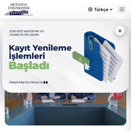
×
Hayat Hastanesi Ve Mudanya
Üniversitesi’nden Güçlü işbirliği