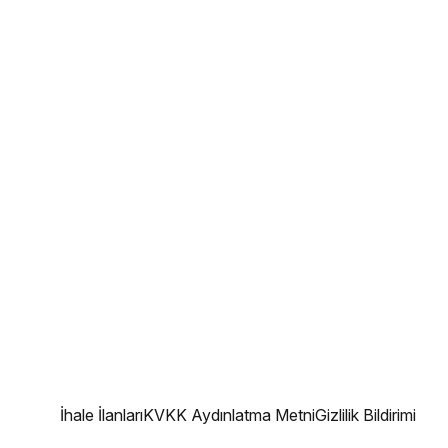
İhale İlanları
KVKK Aydınlatma Metni
Gizlilik Bildirimi