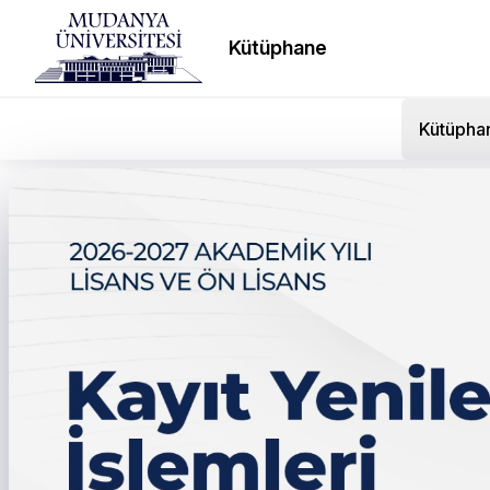
Kütüphane
Kütüpha
İnallar Otomotiv ile Pro