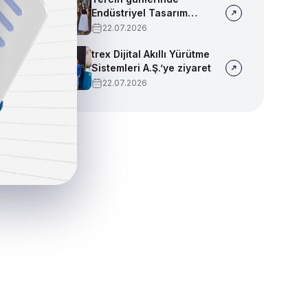
Endüstriyel Tasarım
bölümümüzü tanıtmaya
22.07.2026
devam ediyoruz!
trex Dijital Akıllı Yürütme
Sistemleri A.Ş.’ye ziyaret
22.07.2026