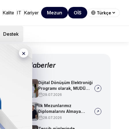
Kalite
IT
Kariyer
Mezun
OİS
Destek
×
Diğer Haberler
Dijital Dönüşüm Elektroniği
Programı olarak, MUDÜ
Tercih Tanıtım Günleri'nde
29.07.2026
biz de yerimizi aldık
İlk Mezunlarımız
Diplomalarını Almaya
Başladı
28.07.2026
Tercih günlerinde