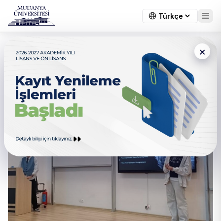
×
İngiliz Edebiyatının Usta
Kalemi Charles Dickens,
Okuma Etkinliğiyle Anıldı