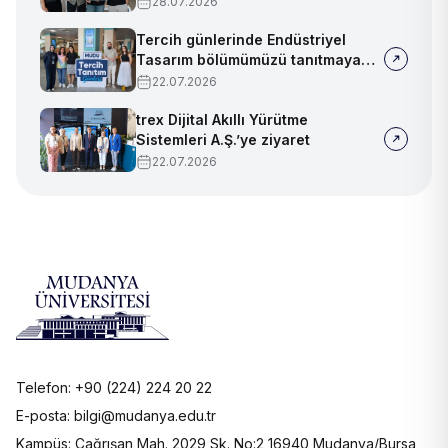
28.07.2026
Tercih günlerinde Endüstriyel
Tasarım bölümümüzü tanıtmaya
devam ediyoruz!
22.07.2026
trex Dijital Akıllı Yürütme
Sistemleri A.Ş.’ye ziyaret
22.07.2026
Telefon: +90 (224) 224 20 22
E-posta: bilgi@mudanya.edu.tr
Kampüs: Çağrışan Mah. 2029 Sk. No:2 16940 Mudanya/Bursa