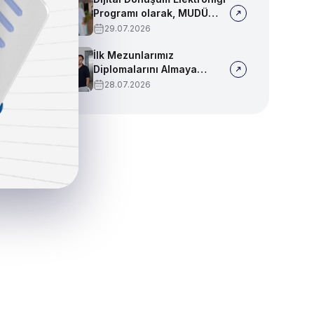
Programı olarak, MUDÜ
Tercih Tanıtım Günleri'nde
29.07.2026
biz de yerimizi aldık
İlk Mezunlarımız
Diplomalarını Almaya
Başladı
28.07.2026