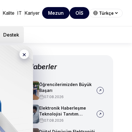
Kalite
IT
Kariyer
Mezun
OİS
Destek
×
Diğer Haberler
Öğrencilerimizden Büyük
Başarı
07.08.2026
Elektronik Haberleşme
Teknolojisi Tanıtım
Videosu
07.08.2026
Dijital Dönüşüm Elektroniği