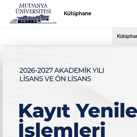
Kütüphane
Kütüpha
LÖSEV’den Tanıtım Topl