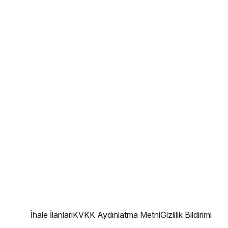
İhale İlanları
KVKK Aydınlatma Metni
Gizlilik Bildirimi