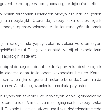
venli teknolojiye yatırım yapması gerektiğini ifade etti.
 Arslan tarafından Demirören Medya özelinde geliştirilen
maları paylaşıldı. Oturumda; yapay zeka destekli içerik
i ve medya operasyonlarında AI kullanımına yönelik örnek
dönüşüm süreçlerinde yapay zeka, iş zekası ve otomasyon
eldiğini belirtti. Talaş, veri analitiği ve dijital teknolojilerin
 sağladığını ifade etti.
dijital dönüşüme dikkat çekti. Yapay zeka destekli içerik
da giderek daha fazla önem kazandığını belirten Kartal,
m sürecine ilişkin değerlendirmelerde bulundu. Oturumlarda
rı ve AI tabanlı çözümler katılımcılarla paylaşıldı.
ansıtan teknoloji ve inovasyon odaklı çalışmalar da
aşım oturumunda Ahmet Durmaz; girişimcilik, yapay zeka
 Milli Teknoloji Hamlesi vizyonuna ilişkin değerlendirmelerde