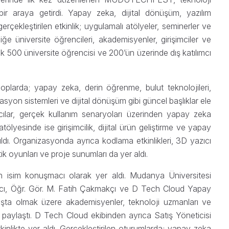
bir araya getirdi. Yapay zeka, dijital dönüşüm, yazılım
gerçekleştirilen etkinlik; uygulamalı atölyeler, seminerler ve
iğe üniversite öğrencileri, akademisyenler, girişimciler ve
ık 500 üniversite öğrencisi ve 200’ün üzerinde dış katılımcı
larda; yapay zeka, derin öğrenme, bulut teknolojileri,
asyon sistemleri ve dijital dönüşüm gibi güncel başlıklar ele
lımcılar, gerçek kullanım senaryoları üzerinden yapay zeka
tölyesinde ise girişimcilik, dijital ürün geliştirme ve yapay
ıldı. Organizasyonda ayrıca kodlama etkinlikleri, 3D yazıcı
ik oyunları ve proje sunumları da yer aldı.
isim konuşmacı olarak yer aldı. Mudanya Üniversitesi
avcı, Öğr. Gör. M. Fatih Çakmakçı ve D Tech Cloud Yapay
şta olmak üzere akademisyenler, teknoloji uzmanları ve
ni paylaştı. D Tech Cloud ekibinden ayrıca Satış Yöneticisi
kte yer aldı. Gerçekleştirilen oturumlarda; yapay zeka