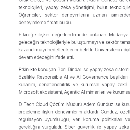
teknolojileri, yapay zeka yönetişimi, bulut teknolojile
Öğrenciler, sektör deneyimlerini uzman isimlerde
deneyimleme fırsatı buldu.
Etkinliğe ilişkin değerlendirmede bulunan Mudanya 
geleceğin teknolojileriyle buluşturmayı ve sektör tems
kazandırmayı hedeflediklerini belirtti. Üniversitenin 
devam edeceğini ifade etti.
Etkinlikte konuşan Beril Dindar ise yapay zeka sistemle
özellikle Responsible AI ve AI Governance başlıkları a
kullanım, denetlenebilirlik ve kurumsal yapay zekâ
Microsoft ekosistemi, Agentic AI mimarileri ve kurumsal 
D Tech Cloud Çözüm Müdürü Adem Gündüz ise kurumla
projelerine ilişkin deneyimlerini aktardı. Gündüz, öze
regülasyon uyumluluğu, veri koruma politikaları ve
gerektiğini vurguladı. Siber güvenlik ile yapay zeka