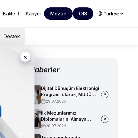
Kalite
IT
Kariyer
Mezun
OİS
Destek
×
Diğer Haberler
Dijital Dönüşüm Elektroniği
Programı olarak, MUDÜ
Tercih Tanıtım Günleri'nde
29.07.2026
biz de yerimizi aldık
İlk Mezunlarımız
Diplomalarını Almaya
Başladı
28.07.2026
Tercih günlerinde