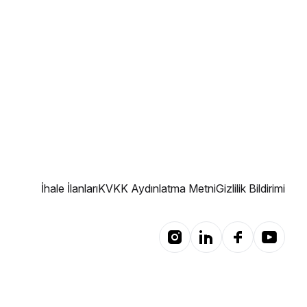
İhale İlanları
KVKK Aydınlatma Metni
Gizlilik Bildirimi