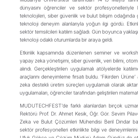
dünyasını öğrenciler ve sektör profesyonelleriyle 
teknolojileri, siber güvenlik ve bulut bilişim odağında 
teknoloji deneyim alanlarıyla yoğun ilgi gördü. Etkinl
sektör temsilcileri katılım sağladı. Gün boyunca yaklaş
teknoloji odaklı oturumlarda bir araya geldi.
Etkinlik kapsamında düzenlenen seminer ve workshop
yapay zeka yönetişimi, siber güvenlik, veri bilimi, otom
alındı. Gerçekleştirilen uygulamalı atölyelerde katı
araçlarını deneyimleme fırsatı buldu. ‘Fikirden Ürüne’ a
zeka destekli üretim süreçleri uygulamalı olarak aktar
uygulamaları, öğrenciler tarafından geliştirilen matemat
MUDUTECHFEST’de farklı alanlardan birçok uzman 
Rektörü Prof. Dr. Ahmet Kesik, Öğr. Gör. Sevim Pil
Zeka ve Bulut Çözümleri Mühendisi Beril Dindar ba
sektör profesyonelleri etkinlikte bilgi ve deneyimleri
Ufuk Gökçe ve Çözüm Müdürü Adem Gündüz de etkinli