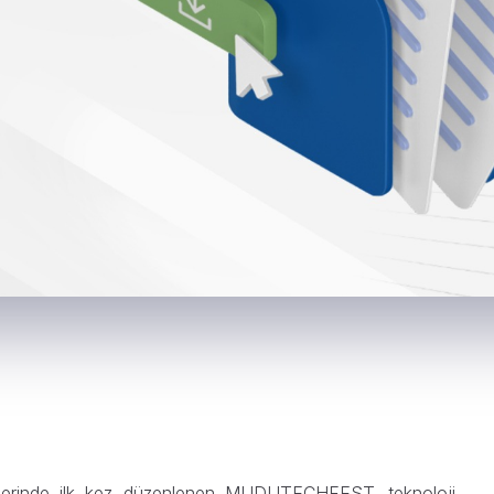
ihlerinde ilk kez düzenlenen MUDUTECHFEST, teknoloji