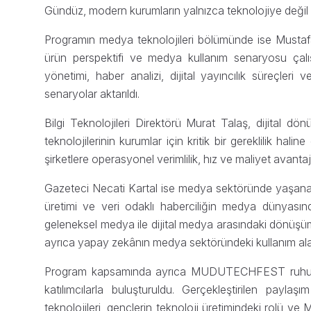
Gündüz, modern kurumların yalnızca teknolojiye değil gü
Programın medya teknolojileri bölümünde ise Mustafa
ürün perspektifi ve medya kullanım senaryosu çalış
yönetimi, haber analizi, dijital yayıncılık süreçler
senaryolar aktarıldı.
Bilgi Teknolojileri Direktörü Murat Talaş, dijital 
teknolojilerinin kurumlar için kritik bir gereklilik haline g
şirketlere operasyonel verimlilik, hız ve maliyet avantajı
Gazeteci Necati Kartal ise medya sektöründe yaşanan 
üretimi ve veri odaklı haberciliğin medya dünyasın
geleneksel medya ile dijital medya arasındaki dönüşü
ayrıca yapay zekânın medya sektöründeki kullanım alanla
Program kapsamında ayrıca MUDUTECHFEST ruhunu y
katılımcılarla buluşturuldu. Gerçekleştirilen payl
teknolojileri, gençlerin teknoloji üretimindeki rolü ve