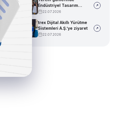
Endüstriyel Tasarım
bölümümüzü tanıtmaya
22.07.2026
devam ediyoruz!
trex Dijital Akıllı Yürütme
Sistemleri A.Ş.’ye ziyaret
22.07.2026