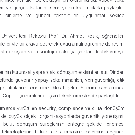
ri ve gerçek kullanım senaryoları katılımcılarla paylaşıldı.
n dinleme ve güncel teknolojileri uygulamalı şekilde
Üniversitesi Rektörü Prof. Dr. Ahmet Kesik, öğrencileri
ilcileriyle bir araya getirerek uygulamalı öğrenme deneyimi
dijital dönüşüm ve teknoloji odaklı çalışmaları desteklemeye
rinin kurumsal yapılardaki dönüşüm etkisini anlattı. Dindar,
ltında güvenilir yapay zeka mimarileri, veri güvenliği, etik
 politikalarının önemine dikkat çekti. Sunum kapsamında
Copilot çözümlerine ilişkin teknik örnekler de paylaşıldı.
rda yürütülen security, compliance ve dijital dönüşüm
llikle büyük ölçekli organizasyonlarda güvenlik yönetişimi,
 bulut dönüşüm süreçlerinin entegre şekilde ilerlemesi
 teknolojilerinin birlikte ele alınmasının önemine değinen