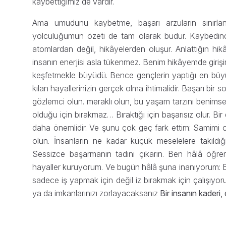
kaybettiğimiz de vardır.
Ama umudunu kaybetme, başarı arzuların sınırlandır
yolculuğumun özeti de tam olarak budur. Kaybedi
atomlardan değil, hikâyelerden oluşur. Anlattığın hi
insanın enerjisi asla tükenmez. Benim hikâyemde giriş
keşfetmekle büyüdü. Bence gençlerin yaptığı en büyü
kılan hayallerinizin gerçek olma ihtimalidir. Başarı bir s
gözlemci olun. meraklı olun, bu yaşam tarzını benimse
olduğu için bırakmaz… Bıraktığı için başarısız olur. B
daha önemlidir. Ve şunu çok geç fark ettim: Samimi o
olun. İnsanların ne kadar küçük meselelere takıldığı
Sessizce başarmanın tadını çıkarın. Ben hâlâ öğre
hayaller kuruyorum. Ve bugün hâlâ şuna inanıyorum: Bi
sadece iş yapmak için değil iz bırakmak için çalışıyoru
ya da imkanlarınızı zorlayacaksanız
Bir insanın kaderi,