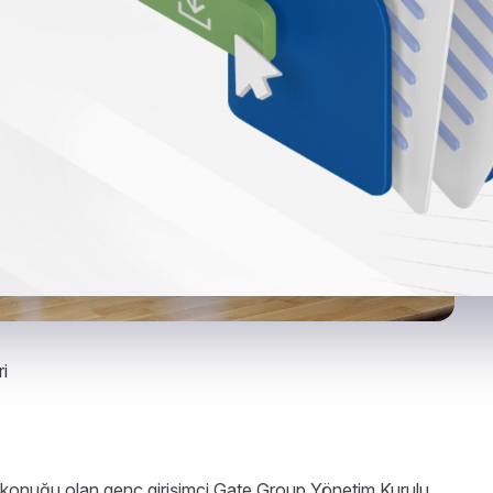
i
 konuğu olan genç girişimci Gate Group Yönetim Kurulu