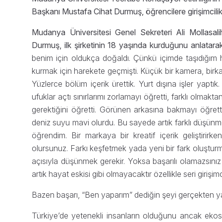
Başkanı Mustafa Cihat Durmuş, öğrencilere girişimcil
Mudanya Üniversitesi Genel Sekreteri Ali Mollasalih
Durmuş, ilk şirketinin 18 yaşında kurduğunu anlatarak
benim için oldukça doğaldı. Çünkü içimde taşıdığım h
kurmak için harekete geçmişti. Küçük bir kamera, birka
Yüzlerce bölüm içerik ürettik. Yurt dışına işler yaptı
ufuklar açtı sınırlarımı zorlamayı öğretti, farklı ol
gerektiğini öğretti. Görünen arkasına bakmayı öğrett
deniz suyu mavi olurdu. Bu sayede artık farklı düşü
öğrendim. Bir markaya bir kreatif içerik geliştirirke
olursunuz. Farkı keşfetmek yada yeni bir fark oluşturmak
açısıyla düşünmek gerekir. Yoksa başarılı olamazsını
artık hayat eskisi gibi olmayacaktır özellikle seri girişi
Bazen başarı, “Ben yaparım” dediğin şeyi gerçekten ya
Türkiye’de yetenekli insanların olduğunu ancak ekos