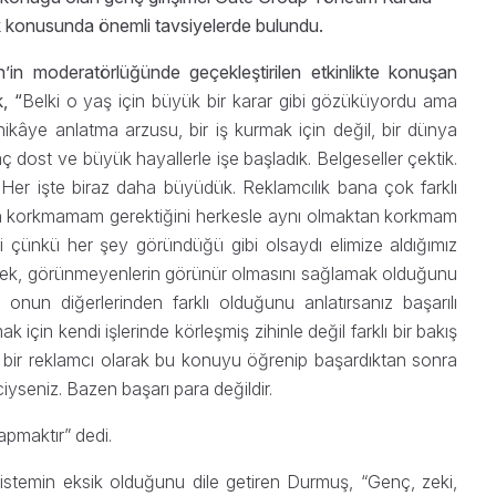
ik konusunda önemli tavsiyelerde bulundu.
’in moderatörlüğünde geçekleştirilen etkinlikte konuşan
, “
Belki o yaş için büyük bir karar gibi gözüküyordu ama
ikâye anlatma arzusu, bir iş kurmak için değil, bir dünya
ç dost ve büyük hayallerle işe başladık. Belgeseller çektik.
k. Her işte biraz daha büyüdük. Reklamcılık bana çok farklı
maktan korkmamam gerektiğini herkesle aynı olmaktan korkmam
i çünkü her şey göründüğü gibi olsaydı elimize aldığımız
nmek, görünmeyenlerin görünür olmasını sağlamak olduğunu
n onun diğerlerinden farklı olduğunu anlatırsanız başarılı
 için kendi işlerinde körleşmiş zihinle değil farklı bir bakış
z bir reklamcı olarak bu konuyu öğrenip başardıktan sonra
mciyseniz. Bazen başarı para değildir.
pmaktır” dedi.
istemin eksik olduğunu dile getiren Durmuş, “Genç, zeki,