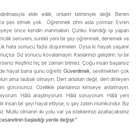
ılmasıyla elde edilir, onların tatminiyle değil. Benim
nce pes etmek yok. Öğrenmek zihni asla yormaz. Evren
kâyeye önce kendin inanmalısın. Çünkü İnandığı işi yapan
imcilik serüveni; sürekli yeni bir şey öğrenmek, denemek ve
k hata sonucu fazla düşünmeleri. Oysa ki hayatı yaşanır
onuçtur. Siz sonucu kovalamayın. Kaslarınızı geliştirin. İyi bir
rseniz Keşfiniz hiç bir zaman bitmez. Çoğu insan başarısız
ir de hayat bana şunu öğretti:
Güvenilmek
, sevilmekten çok
lun ama laubali olmayın. Dert anlatan değil, dert dinleyen
nı görürsünüz. Özellikle planlarınızı kimseye anlatmayın.
niyorum. Hâlâ araştırıyorum. Hâlâ soruyorum. Hâlâ yeni
r insan bir şeyi hayal ettiyse, o şey zaten mümkündür. Biz
z. Mutlu olmanın iki yolu var ya isteklerinizi azaltacaksınız
 cesaretinin başladığı yerde değişir.”