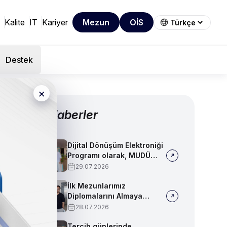
Kalite
IT
Kariyer
Mezun
OİS
Destek
×
Diğer Haberler
Dijital Dönüşüm Elektroniği
Programı olarak, MUDÜ
Tercih Tanıtım Günleri'nde
29.07.2026
biz de yerimizi aldık
İlk Mezunlarımız
Diplomalarını Almaya
Başladı
28.07.2026
Tercih günlerinde