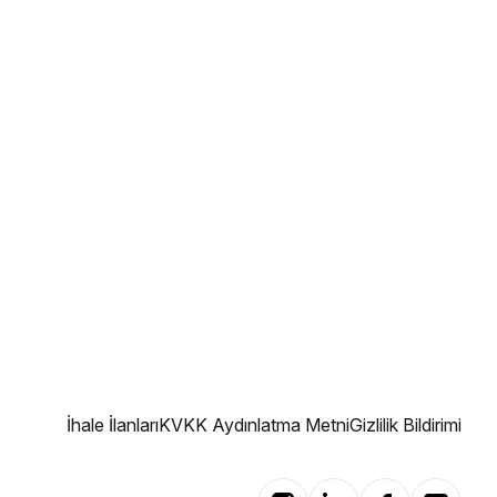
İhale İlanları
KVKK Aydınlatma Metni
Gizlilik Bildirimi