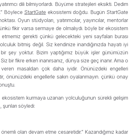
atırımcı dili bilmiyorlardı. Büyüme stratejileri eksikti. Dedim
m.” Böylece
StartGate
ekosistemi doğdu. Bugün StartGate
tası. Oyun stüdyoları, yatırımcılar, yayıncılar, mentorlar
ünkü fikir varsa sermaye de olmalıydı. böyle bir ekosistem
 etmemiz gerekti çünkü gelecekteki yeni sayfaları burası
culuk bitmiş değil. Siz kendinize inandığınızda hayatı iyi
bir şey yoktur. Bizim yaptığımız büyük işler günümüzün
Siz bir fikre erken inanırsanız, dünya size geç inanır. Ama o
 veren masaldan çok daha iyidir. Önünüzdeki engelleri
ir, önünüzdeki engellerle sakın oyalanmayın. çünkü onay
konuştu.
 ekosistem kurmaya uzanan yolculuğunun sürekli gelişim
şunları söyledi:
ir; önemli olan devam etme cesaretidir.” Kazandığımız kadar