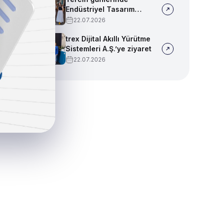
Endüstriyel Tasarım
bölümümüzü tanıtmaya
22.07.2026
devam ediyoruz!
trex Dijital Akıllı Yürütme
Sistemleri A.Ş.’ye ziyaret
22.07.2026