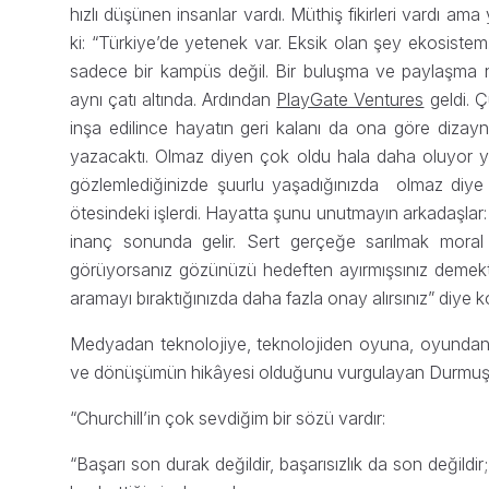
hızlı düşünen insanlar vardı. Müthiş fikirleri vardı ama y
ki: “Türkiye’de yetenek var. Eksik olan şey ekosiste
sadece bir kampüs değil. Bir buluşma ve paylaşma nok
aynı çatı altında. Ardından
PlayGate Ventures
geldi. Ç
inşa edilince hayatın geri kalanı da ona göre dizayn
yazacaktı. Olmaz diyen çok oldu hala daha oluyor yol
gözlemlediğinizde şuurlu yaşadığınızda olmaz diye 
ötesindeki işlerdi. Hayatta şunu unutmayın arkadaşlar: 
inanç sonunda gelir. Sert gerçeğe sarılmak moral
görüyorsanız gözünüzü hedeften ayırmışsınız demekt
aramayı bıraktığınızda daha fazla onay alırsınız” diye 
Medyadan teknolojiye, teknolojiden oyuna, oyundan
ve dönüşümün hikâyesi olduğunu vurgulayan Durmuş, 
“Churchill’in çok sevdiğim bir sözü vardır:
“Başarı son durak değildir, başarısızlık da son değild