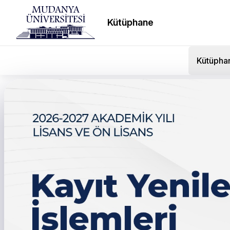
Kütüphane
Kütüpha
Tecrübe Konuşuyor’da Ge
Tavsiyeleri