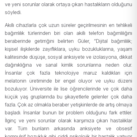
ve yeni sorunlar olarak ortaya çıkan hastalıkların olduğunu
söyledi.
Akıllı cihazlarla çok uzun süreler geçirilmesinin en tehlikeli
bağımlılık türlerinden biri olan akıllı telefon bağımlılığını
beraberinde getirriğini belirten Güler, “Dijital bağımlılık;
kişisel ilişkilerde zayıflıklara, uyku bozukluklarına, yaşam
kalitesinde düşüşe, sosyal anksiyete ve izolasyona, dikkat
dağınıklığına ve sanal kimlik sorunlarına neden olur.
İnsanlar çok fazla teknolojiye maruz kaldıkları için
melatonin üretiminde bir engel oluyor ve uyku düzeni
bozuluyor. Üniversite ile lise öğrencilerinde ve çok daha
küçük yaş gruplarında bu şikayetlerle gelenler çok daha
fazla. Çok az olmakla beraber yetişkinlerde de artış olmaya
başladı. İnsanlar bunun bir problem olduğunu fark ettiler.
İlginç ve yeni sorunlar olarak karşımıza çıkan hastalıklar
var. Tüm bunların arkasında anksiyete ve obsesif
kompulsif bozukluk gibi ciddi psikolojik bir hastalık yatıyor