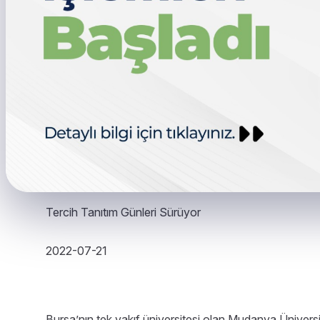
Tercih Tanıtım Günleri Sürüyor
2022-07-21
Bursa’nın tek vakıf üniversitesi olan Mudanya Üniversi