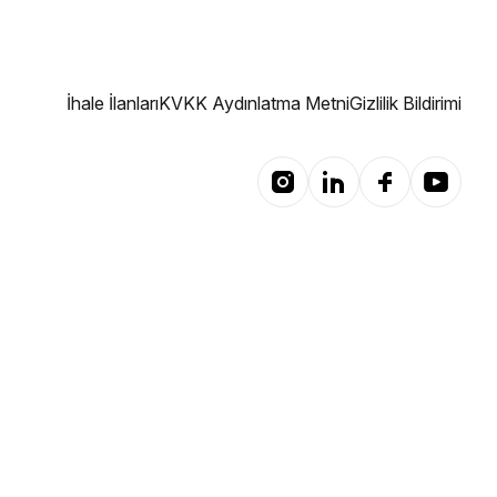
İhale İlanları
KVKK Aydınlatma Metni
Gizlilik Bildirimi