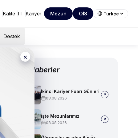
Kalite
IT
Kariyer
Mezun
OİS
Destek
×
Diğer Haberler
İkinci Kariyer Fuarı Günleri
08.08.2026
İşte Mezunlarımız
08.08.2026
Öğrencilerimizden Büyük