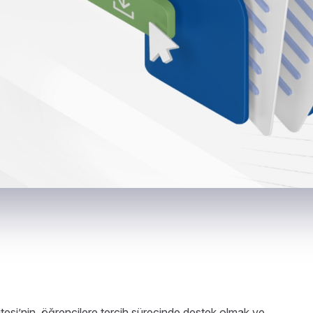
tesi’nin, öğrencilere tercih sürecinde destek olmak ve