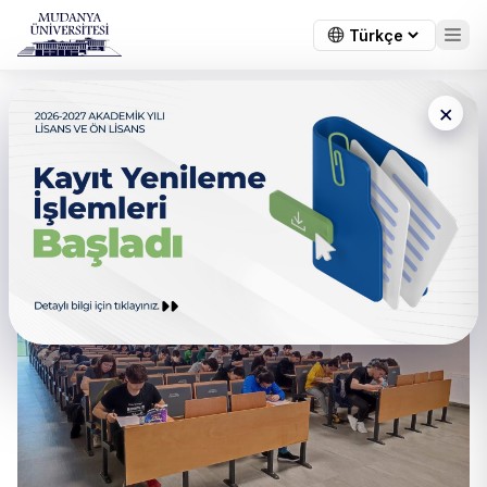
×
Üniversitemizde Gerçek
Ortamda Deneme Sınavı
Heyecanı Yaşandı.