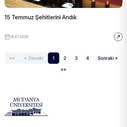
15 Temmuz Şehitlerini Andık
16.07.2026
««
« Önceki
1
2
3
4
Sonraki »
»»