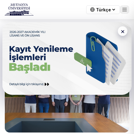
×
Bölümden Haberler
Tümü
Gündem
Genel Duyuru
Öğrenci Duyu