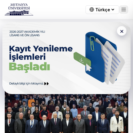
×
Cumhuriyet Başsavcısı
Ramazan Solmaz Mudanya
Üniversitesi’nde Gençlerle
Buluştu