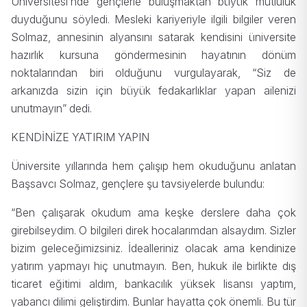
Üniversitesi’nde gençlerle buluşmaktan büyük mutluluk
duyduğunu söyledi. Mesleki kariyeriyle ilgili bilgiler veren
Solmaz, annesinin alyansını satarak kendisini üniversite
hazırlık kursuna göndermesinin hayatının dönüm
noktalarından biri olduğunu vurgulayarak, “Siz de
arkanızda sizin için büyük fedakarlıklar yapan ailenizi
unutmayın” dedi.
KENDİNİZE YATIRIM YAPIN
Üniversite yıllarında hem çalışıp hem okuduğunu anlatan
Başsavcı Solmaz, gençlere şu tavsiyelerde bulundu:
“Ben çalışarak okudum ama keşke derslere daha çok
girebilseydim. O bilgileri direk hocalarımdan alsaydım. Sizler
bizim geleceğimizsiniz. İdealleriniz olacak ama kendinize
yatırım yapmayı hiç unutmayın. Ben, hukuk ile birlikte dış
ticaret eğitimi aldım, bankacılık yüksek lisansı yaptım,
yabancı dilimi geliştirdim. Bunlar hayatta çok önemli. Bu tür