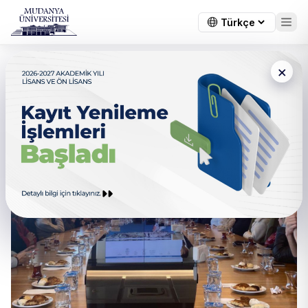
×
Dış Ticaret Programı’ndan
Gemlik Limanı’na inceleme
Gezisi