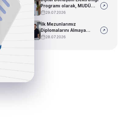
Programı olarak, MUDÜ
Tercih Tanıtım Günleri'nde
29.07.2026
biz de yerimizi aldık
İlk Mezunlarımız
Diplomalarını Almaya
Başladı
28.07.2026