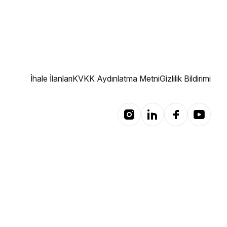
İhale İlanları
KVKK Aydınlatma Metni
Gizlilik Bildirimi