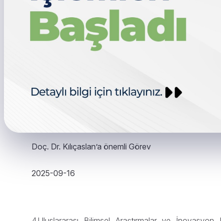
Doç. Dr. Kılıçaslan’a önemli Görev
2025-09-16
4.Uluslararası Bilimsel Araştırmalar ve İnovasyon 