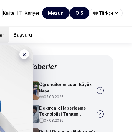
Kalite
IT
Kariyer
Mezun
OİS
ar
Başvuru
×
Diğer Haberler
Öğrencilerimizden Büyük
Başarı
07.08.2026
Elektronik Haberleşme
Teknolojisi Tanıtım
Videosu
07.08.2026
Dijital Dönüşüm Elektroniği