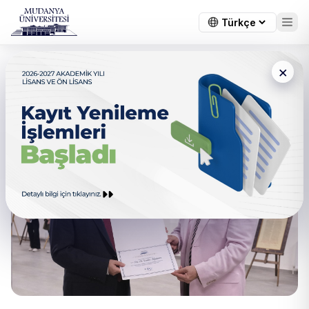
×
Doç. Dr. Kipdemir’in ‘Ritim
Kaligrafi Sergisi’ Açıldı