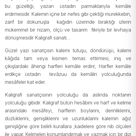
bu güzelliği, yazan üstadın parmaklarıyla kemâle
erdirmesidir. Kalemin içine bir nefes gibi çektiği mürekkebin,
zarif bir dokunuşla kağıdın üzerinde bıraktığı izlerin
mükemmel bir nizam, ölçü ve tasarım fikriyle bir levhaya
dönüşmesidir Kaligrafi sanatı…
Güzel yazı sanatçısın kalemi tutuşu, döndürüşü, kalemi
kâğıda tam veya kısmen temas ettirmesi, iniş ve
çıkışlardaki âhengi harfleri kemâle erdirir, Harfler kemâle
erdikçe üstadın tevâzuu da kemâlin yolculuğunda
mesâfeler kat eder.
Kaligrafi sanatçısının yolculuğu da aslında noktanın
yolculuğu gibidir. Kaligraf bütün hesâbını ve harf ve kelime
arasındaki mesâfeyi, harflerin boylarını, derinliklerini,
düzlüklerini, genişliklerini ve uzunluklarını kalemin ağız
genişliğine göre belirli kurallara ,kaidelere göre nib ölçüleri
ile yapar. Kelimeleri konumlandırmak ve yazmak için bir dizi