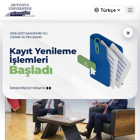
×
Fahrettin Gülener Mudanya
Üniversitesi’nde öğrencilere
Tecrübelerini Aktardı