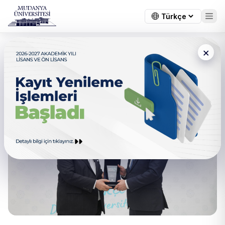
×
Gıyasettin Bingöl BTÜ’de
Konuştu