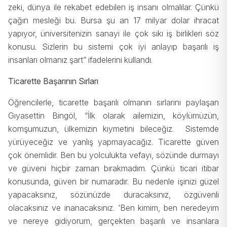
zeki, dünya ile rekabet edebilen iş insanı olmalılar. Çünkü
çağın mesleği bu. Bursa şu an 17 milyar dolar ihracat
yapıyor, üniversitenizin sanayi ile çok sıkı iş birlikleri söz
konusu. Sizlerin bu sistemi çok iyi anlayıp başarılı iş
insanları olmanız şart” ifadelerini kullandı.
Ticarette Başarının Sırları
Öğrencilerle, ticarette başarılı olmanın sırlarını paylaşan
Gıyasettin Bingöl, “İlk olarak ailemizin, köylümüzün,
komşumuzun, ülkemizin kıymetini bileceğiz. Sistemde
yürüyeceğiz ve yanlış yapmayacağız. Ticarette güven
çok önemlidir. Ben bu yolculukta vefayı, sözünde durmayı
ve güveni hiçbir zaman bırakmadım. Çünkü ticari itibar
konusunda, güven bir numaradır. Bu nedenle işinizi güzel
yapacaksınız, sözünüzde duracaksınız, özgüvenli
olacaksınız ve inanacaksınız. ‘Ben kimim, ben neredeyim
ve nereye gidiyorum, gerçekten başarılı ve insanlara