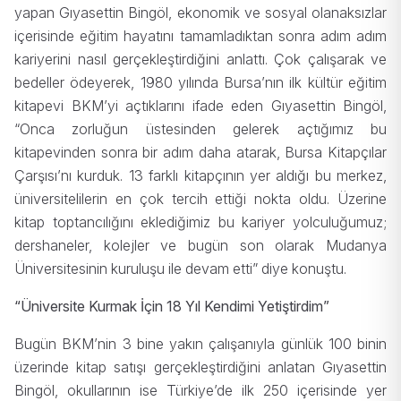
yapan Gıyasettin Bingöl, ekonomik ve sosyal olanaksızlar
içerisinde eğitim hayatını tamamladıktan sonra adım adım
kariyerini nasıl gerçekleştirdiğini anlattı. Çok çalışarak ve
bedeller ödeyerek, 1980 yılında Bursa’nın ilk kültür eğitim
kitapevi BKM’yi açtıklarını ifade eden Gıyasettin Bingöl,
“Onca zorluğun üstesinden gelerek açtığımız bu
kitapevinden sonra bir adım daha atarak, Bursa Kitapçılar
Çarşısı’nı kurduk. 13 farklı kitapçının yer aldığı bu merkez,
üniversitelilerin en çok tercih ettiği nokta oldu. Üzerine
kitap toptancılığını eklediğimiz bu kariyer yolculuğumuz;
dershaneler, kolejler ve bugün son olarak Mudanya
Üniversitesinin kuruluşu ile devam etti” diye konuştu.
“Üniversite Kurmak İçin 18 Yıl Kendimi Yetiştirdim”
Bugün BKM’nin 3 bine yakın çalışanıyla günlük 100 binin
üzerinde kitap satışı gerçekleştirdiğini anlatan Gıyasettin
Bingöl, okullarının ise Türkiye’de ilk 250 içerisinde yer