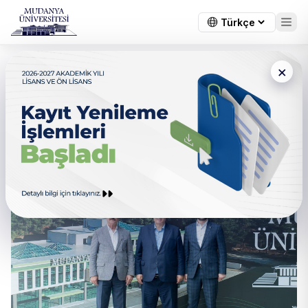
×
İsmet Büyükataman’dan
Mudanya Üniversitesi’ne
Ziyaret