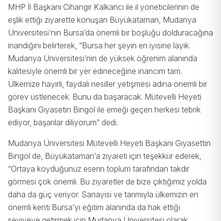
MHP İl Başkanı Cihangir Kalkancı ile il yöneticilerinin de
eşlik ettiği ziyarette konuşan Büyükataman, Mudanya
Üniversitesi’nin Bursa’da önemli bir boşluğu dolduracağına
inandığını belirterek, “Bursa her şeyin en iyisine layık.
Mudanya Üniversitesi’nin de yüksek öğrenim alanında
kalitesiyle önemli bir yer edineceğine inancım tam.
Ülkemize hayırlı, faydalı nesiller yetişmesi adına önemli bir
görev üstlenecek. Bunu da başaracak. Mütevelli Heyeti
Başkanı Gıyasetin Bingöl ile emeği geçen herkesi tebrik
ediyor, başarılar diliyorum” dedi.
Mudanya Üniversitesi Mütevelli Heyeti Başkanı Gıyasettin
Bingöl de, Büyükataman’a ziyareti için teşekkür ederek,
“Ortaya koyduğunuz eserin toplum tarafından takdir
görmesi çok önemli. Bu ziyaretler de bize çıktığımız yolda
daha da güç veriyor. Sanayisi ve tarımıyla ülkemizin en
önemli kenti Bursa’yı eğitim alanında da hak ettiği
seviyeye getirmek için Mudanya Üniversitesi olarak