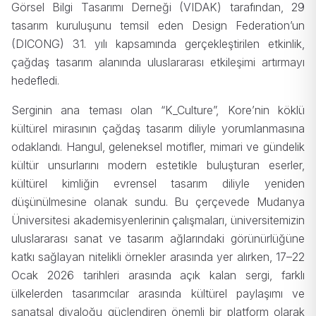
Görsel Bilgi Tasarımı Derneği (VIDAK) tarafından, 29
tasarım kuruluşunu temsil eden Design Federation’un
(DICONG) 31. yılı kapsamında gerçekleştirilen etkinlik,
çağdaş tasarım alanında uluslararası etkileşimi artırmayı
hedefledi.
Serginin ana teması olan “K_Culture”, Kore’nin köklü
kültürel mirasının çağdaş tasarım diliyle yorumlanmasına
odaklandı. Hangul, geleneksel motifler, mimari ve gündelik
kültür unsurlarını modern estetikle buluşturan eserler,
kültürel kimliğin evrensel tasarım diliyle yeniden
düşünülmesine olanak sundu. Bu çerçevede Mudanya
Üniversitesi akademisyenlerinin çalışmaları, üniversitemizin
uluslararası sanat ve tasarım ağlarındaki görünürlüğüne
katkı sağlayan nitelikli örnekler arasında yer alırken, 17–22
Ocak 2026 tarihleri arasında açık kalan sergi, farklı
ülkelerden tasarımcılar arasında kültürel paylaşımı ve
sanatsal diyaloğu güçlendiren önemli bir platform olarak