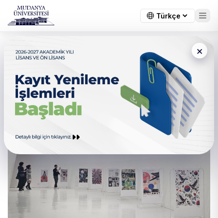
×
Mudanya Üniversitesi
Akademisyenlerinin Eserleri
Güney Kore’deki Sergide Yer
Aldı