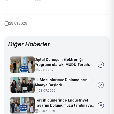
28.01.2026
Diğer Haberler
Dijital Dönüşüm Elektroniği
Programı olarak, MUDÜ Tercih
Tanıtım Günleri'nde biz de
29.07.2026
yerimizi aldık
İlk Mezunlarımız Diplomalarını
Almaya Başladı
28.07.2026
Tercih günlerinde Endüstriyel
Tasarım bölümümüzü tanıtmaya
devam ediyoruz!
22.07.2026