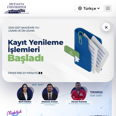
×
MUDUTECHFEST 2026 ile
Teknolojinin Geleceğini
Keşfetmeye Hazır Mısın?