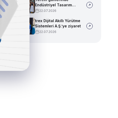
Endüstriyel Tasarım
bölümümüzü tanıtmaya
22.07.2026
devam ediyoruz!
trex Dijital Akıllı Yürütme
Sistemleri A.Ş.’ye ziyaret
22.07.2026