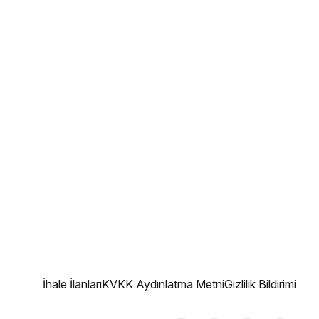
İhale İlanları
KVKK Aydınlatma Metni
Gizlilik Bildirimi