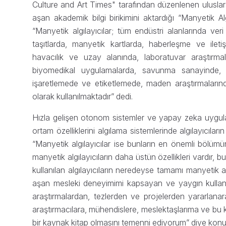
Culture and Art Times" tarafından düzenlenen uluslarar
aşan akademik bilgi birikimini aktardığı “Manyetik Alg
“Manyetik algılayıcılar; tüm endüstri alanlarında 
taşıtlarda, manyetik kartlarda, haberleşme ve ileti
havacılık ve uzay alanında, laboratuvar araştırma
biyomedikal uygulamalarda, savunma sanayinde,
işaretlemede ve etiketlemede, maden araştırmalarında
olarak kullanılmaktadır” dedi.
Hızla gelişen otonom sistemler ve yapay zeka uygula
ortam özelliklerini algılama sistemlerinde algılayıcı
“Manyetik algılayıcılar ise bunların en önemli bölümünü 
manyetik algılayıcıların daha üstün özellikleri vardı
kullanılan algılayıcıların neredeyse tamamı manyetik algı
aşan mesleki deneyimimi kapsayan ve yaygın kullanıla
araştırmalardan, tezlerden ve projelerden yararlanara
araştırmacılara, mühendislere, meslektaşlarıma ve bu k
bir kaynak kitap olmasını temenni ediyorum” diye konu