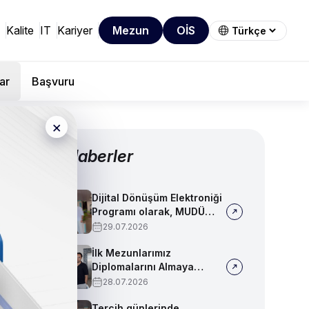
Kalite
IT
Kariyer
Mezun
OİS
ar
Başvuru
×
Diğer Haberler
Dijital Dönüşüm Elektroniği
Programı olarak, MUDÜ
Tercih Tanıtım Günleri'nde
29.07.2026
biz de yerimizi aldık
İlk Mezunlarımız
Diplomalarını Almaya
Başladı
28.07.2026
Tercih günlerinde