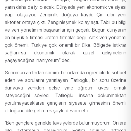
yarın daha da iyi olacak. Dünyada yeni ekonomik ve siyasi
yapı oluşuyor. Zenginlik doğuya kaydı. Çin gibi yeni
aktörler ortaya çıktı. Zenginleşmek kolaylaştı. Tabii bu bilgi
ve veri yönetimini başaranlar için geçerli. Bugün dünyanın
en büyük 5 firması üreten firmalar değil. Artık veri yönetimi
çok önemli. Türkiye çok önemli bir ülke. Bölgede istikrar
sağlanırsa ekonomik olarak güzel gelişmelerin
yaşayacağına inanıyorum” dedi.
Sunumun ardından samimi bir ortamda öğrencilerle sohbet
eden ve sorularını yanıtlayan Tatlıoğlu, bir soru üzerine
dünyaya yeniden gelse yine öğretim üyesi olmak
isteyeceğini söyledi. Tatlıoğlu, insana dokunmaktan
yorulmayacaklarsa gençlerin siyasete girmesinin önemli
olduğunu dile getirerek şöyle devam etti:
‘Ben gençlere genelde tavsiyelerde bulunmuyorum. Onlara
bilgi aktarmaya çalışıyorum. Eğitim seviyesi arttıkça