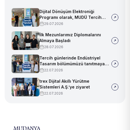
Dijital Dönüşüm Elektroniği
Programı olarak, MUDÜ Tercih
Tanıtım Günleri'nde biz de
29.07.2026
yerimizi aldık
İlk Mezunlarımız Diplomalarını
Almaya Başladı
28.07.2026
Tercih günlerinde Endüstriyel
Tasarım bölümümüzü tanıtmaya
devam ediyoruz!
22.07.2026
trex Dijital Akıllı Yürütme
Sistemleri A.Ş.’ye ziyaret
22.07.2026