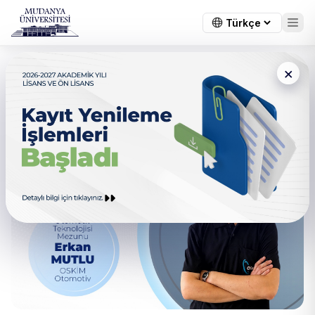
×
← Tüm duyurular
Otomotiv Teknolojisi Mezunu