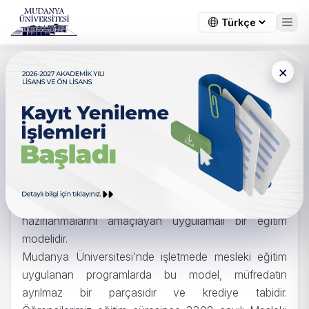
×
Ana Sayfa
/
Kariyer
/
İşletmede Mesleki Eğitim
İşletmede Mesleki Eğitim
İşletmede Mesleki Eğitim, öğrencilerimizin teorik
bilgilerini gerçek iş ortamında uygulamaya
dönüştürmelerini, mesleki bilgi ve becerilerini
geliştirmelerini ve mezuniyet öncesinde iş hayatına
hazırlanmalarını amaçlayan uygulamalı bir eğitim
modelidir.
Mudanya Üniversitesi’nde işletmede mesleki eğitim
uygulanan programlarda bu model, müfredatın
ayrılmaz bir parçasıdır ve krediye tabidir.