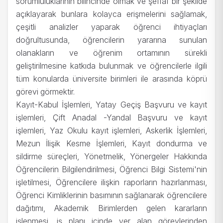
sorumluluklarının bilincinde olmak ve şeffaf bir şekilde
açıklayarak bunlara kolayca erişmelerini sağlamak,
çeşitli analizler yaparak öğrenci ihtiyaçları
doğrultusunda, öğrencilerin yararına sunulan
olanakların ve öğrenim ortamının sürekli
geliştirilmesine katkıda bulunmak ve öğrencilerle ilgili
tüm konularda üniversite birimleri ile arasında köprü
görevi görmektir.
Kayıt-Kabul İşlemleri, Yatay Geçiş Başvuru ve kayıt
işlemleri, Çift Anadal -Yandal Başvuru ve kayıt
işlemleri, Yaz Okulu kayıt işlemleri, Askerlik İşlemleri,
Mezun İlişik Kesme İşlemleri, Kayıt dondurma ve
sildirme süreçleri, Yönetmelik, Yönergeler Hakkında
Öğrencilerin Bilgilendirilmesi, Öğrenci Bilgi Sistemi'nin
işletilmesi, Öğrencilere ilişkin raporların hazırlanması,
Öğrenci Kimliklerinin basımının sağlanarak öğrencilere
dağıtımı, Akademik Birimlerden gelen kararların
işlenmesi, iş planı içinde yer alan görevlerinden