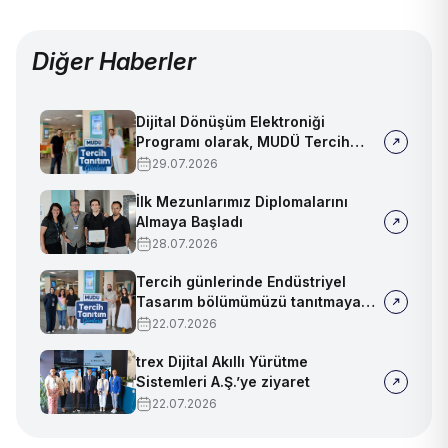
Diğer Haberler
Dijital Dönüşüm Elektroniği
Programı olarak, MUDÜ Tercih
Tanıtım Günleri'nde biz de
29.07.2026
yerimizi aldık
İlk Mezunlarımız Diplomalarını
Almaya Başladı
28.07.2026
Tercih günlerinde Endüstriyel
Tasarım bölümümüzü tanıtmaya
devam ediyoruz!
22.07.2026
trex Dijital Akıllı Yürütme
Sistemleri A.Ş.’ye ziyaret
22.07.2026