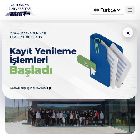
×
Bahçeşehir Koleji öğrencileri
Üniversitemizde