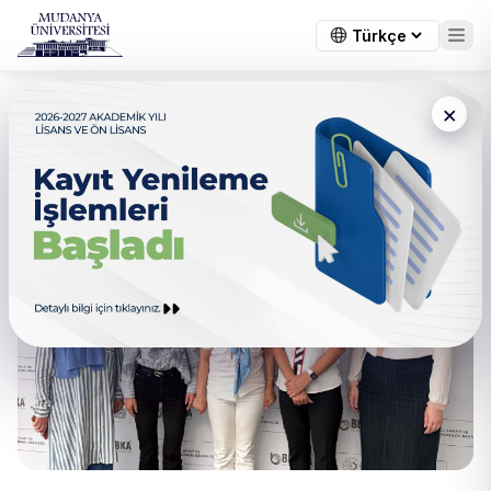
×
BEBKA ile Proje İş Birlikleri
Görüşüldü