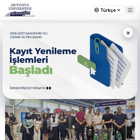
×
Bilgisayar Programcılığı
Öğrencileri Marmara Kariyer
Fuarı 2026'da Yerini Aldı