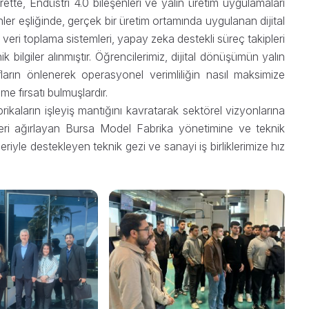
rette, Endüstri 4.0 bileşenleri ve yalın üretim uygulamaları
er eşliğinde, gerçek bir üretim ortamında uygulanan dijital
 veri toplama sistemleri, yapay zeka destekli süreç takipleri
 bilgiler alınmıştır. Öğrencilerimiz, dijital dönüşümün yalın
afların önlenerek operasyonel verimliliğin nasıl maksimize
e fırsatı bulmuşlardır.
rikaların işleyiş mantığını kavratarak sektörel vizyonlarına
eri ağırlayan Bursa Model Fabrika yönetimine ve teknik
eriyle destekleyen teknik gezi ve sanayi iş birliklerimize hız