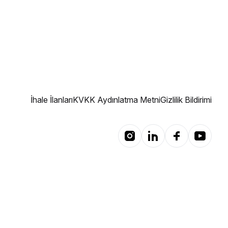
İhale İlanları
KVKK Aydınlatma Metni
Gizlilik Bildirimi