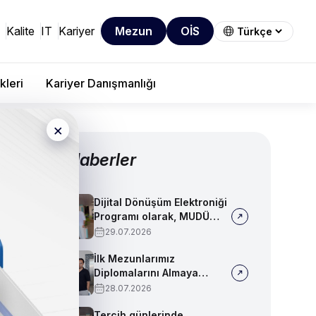
Kalite
IT
Kariyer
Mezun
OİS
kleri
Kariyer Danışmanlığı
×
Diğer Haberler
Dijital Dönüşüm Elektroniği
Programı olarak, MUDÜ
Tercih Tanıtım Günleri'nde
29.07.2026
biz de yerimizi aldık
İlk Mezunlarımız
Diplomalarını Almaya
Başladı
28.07.2026
Tercih günlerinde