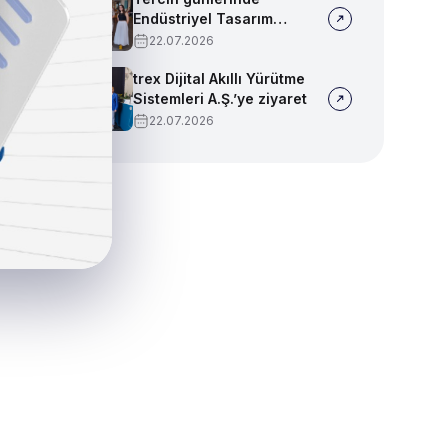
Endüstriyel Tasarım
bölümümüzü tanıtmaya
22.07.2026
devam ediyoruz!
trex Dijital Akıllı Yürütme
Sistemleri A.Ş.’ye ziyaret
22.07.2026