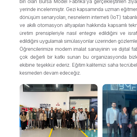
biri olan Bursa Model Fabrika’ya gerçekleştirilen ziya
yerinde incelenmiştir. Gezi kapsamında uzman eğitmenl
dönüşüm senaryoları, nesnelerin interneti (IoT) tabanlı
ve akıllı otomasyon altyapıları hakkında kapsamlı teknik
üretim prensipleriyle nasıl entegre edildiğini ve isr
edildiğini uygulamalı simülasyonlar üzerinden gözlemlem
Öğrencilerimize modern imalat sanayiinin ve dijital fab
çok değerli bir katkı sunan bu organizasyonda bizl
ekibine teşekkür ederiz. Eğitim kalitemizi saha tecrübel
kesmeden devam edeceğiz.