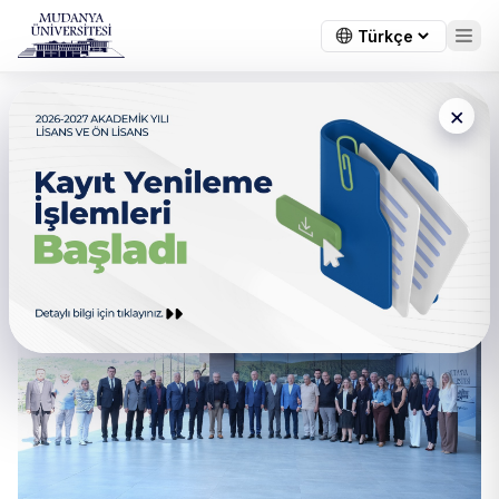
×
Efkan Ala’dan Mudanya
Üniversitesi’ne Ziyaret.