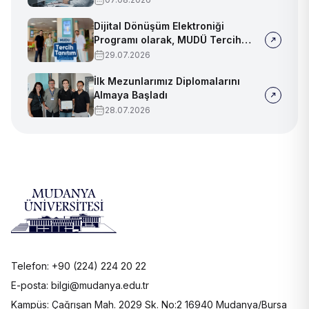
Dijital Dönüşüm Elektroniği
Programı olarak, MUDÜ Tercih
Tanıtım Günleri'nde biz de
29.07.2026
yerimizi aldık
İlk Mezunlarımız Diplomalarını
Almaya Başladı
28.07.2026
Telefon: +90 (224) 224 20 22
E-posta: bilgi@mudanya.edu.tr
Kampüs: Çağrışan Mah. 2029 Sk. No:2 16940 Mudanya/Bursa