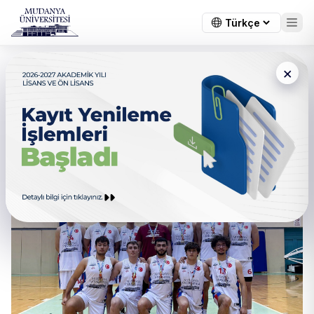
×
ERKEK BASKETBOL
TAKIMIMIZ İLK
TURNUVASINDAN
MADALYAYLA DÖNDÜ