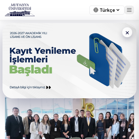
×
FTR Kulübü'nden Eğlence ve
Sağlık Dolu "Fizyoterapi Günü"
Etkinliği