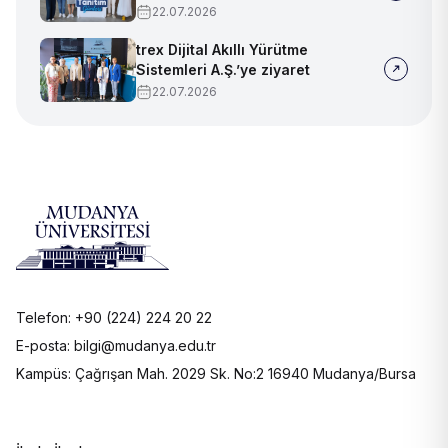
devam ediyoruz!
22.07.2026
trex Dijital Akıllı Yürütme
Sistemleri A.Ş.’ye ziyaret
22.07.2026
Telefon: +90 (224) 224 20 22
E-posta: bilgi@mudanya.edu.tr
Kampüs: Çağrışan Mah. 2029 Sk. No:2 16940 Mudanya/Bursa