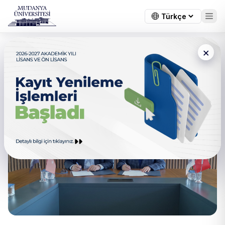
×
Hayat Hastanesi Ve Mudanya
Üniversitesi’nden Güçlü işbirliği