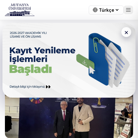
×
KalDer 2. Sürdürülebilirlik
Konferansı’na Katılım Sağladık