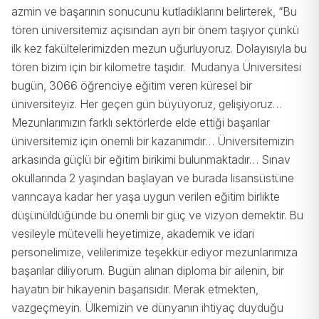
azmin ve başarının sonucunu kutladıklarını belirterek, “Bu
tören üniversitemiz açısından ayrı bir önem taşıyor çünkü
ilk kez fakültelerimizden mezun uğurluyoruz. Dolayısıyla bu
tören bizim için bir kilometre taşıdır.
Mudanya Üniversitesi
bugün, 3066 öğrenciye eğitim veren küresel bir
üniversiteyiz. Her geçen gün büyüyoruz, gelişiyoruz…
Mezunlarımızın farklı sektörlerde elde ettiği başarılar
üniversitemiz için önemli bir kazanımdır…
Üniversitemizin
arkasında güçlü bir eğitim birikimi bulunmaktadır… Sınav
okullarında 2 yaşından başlayan ve burada lisansüstüne
varıncaya kadar her yaşa uygun verilen eğitim birlikte
düşünüldüğünde bu önemli bir güç ve vizyon demektir. Bu
vesileyle mütevelli heyetimize, akademik ve idari
personelimize, velilerimize teşekkür ediyor mezunlarımıza
başarılar diliyorum.
Bugün alınan diploma bir ailenin, bir
hayatın bir hikayenin başarısıdır.
Merak etmekten,
vazgeçmeyin. Ülkemizin ve dünyanın ihtiyaç duyduğu