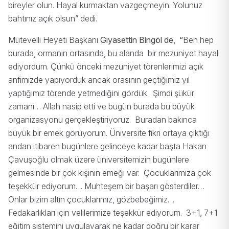
bireyler olun. Hayal kurmaktan vazgeçmeyin. Yolunuz
bahtınız açık olsun” dedi.
Mütevelli Heyeti Başkanı
Gıyasettin Bingöl de,
“
Ben hep
burada, ormanın ortasında, bu alanda
bir mezuniyet hayal
ediyordum. Çünkü önceki mezuniyet törenlerimizi açık
anfimizde yapıyorduk ancak orasının geçtiğimiz yıl
yaptığımız törende yetmediğini gördük.
Şimdi şükür
zamanı… Allah nasip etti ve bugün burada bu büyük
organizasyonu gerçekleştiriyoruz.
Buradan bakınca
büyük bir emek görüyorum. Üniversite fikri ortaya çıktığı
andan itibaren bugünlere gelinceye kadar başta Hakan
Çavuşoğlu olmak üzere üniversitemizin bugünlere
gelmesinde bir çok kişinin emeği var.
Çocuklarımıza çok
teşekkür ediyorum… Muhteşem bir başarı gösterdiler…
Onlar bizim altın çocuklarımız, gözbebeğimiz…
Fedakarlıkları için velilerimize teşekkür ediyorum.
3+1, 7+1
eğitim sistemini uygulayarak ne kadar doğru bir karar