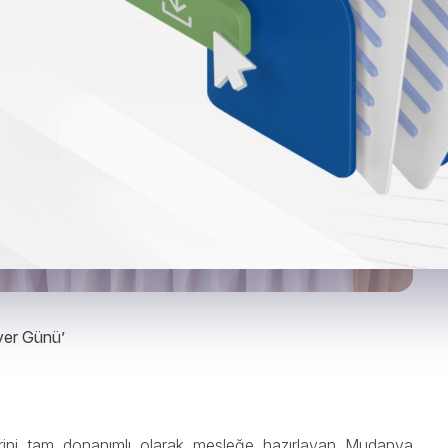
yer Günü’
erini tam donanımlı olarak mesleğe hazırlayan Mudanya