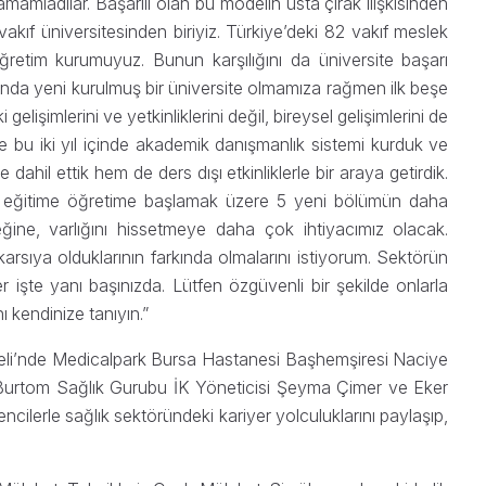
mamladılar. Başarılı olan bu modelin usta çırak ilişkisinden
akıf üniversitesinden biriyiz. Türkiye’deki 82 vakıf meslek
etim kurumuyuz. Bunun karşılığını da üniversite başarı
ında yeni kurulmuş bir üniversite olmamıza rağmen ilk beşe
lişimlerini ve yetkinliklerini değil, bireysel gelişimlerini de
e bu iki yıl içinde akademik danışmanlık sistemi kurduk ve
dahil ettik hem de ders dışı etkinliklerle bir araya getirdik.
 eğitime öğretime başlamak üzere 5 yeni bölümün daha
eğine, varlığını hissetmeye daha çok ihtiyacımız olacak.
karsıya olduklarının farkında olmalarını istiyorum. Sektörün
r işte yanı başınızda. Lütfen özgüvenli bir şekilde onlarla
 kendinize tanıyın.”
eli’nde Medicalpark Bursa Hastanesi Başhemşiresi Naciye
Burtom Sağlık Gurubu İK Yöneticisi Şeyma Çimer ve Eker
lerle sağlık sektöründeki kariyer yolculuklarını paylaşıp,