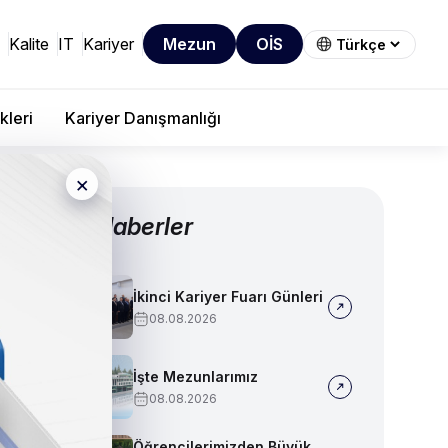
Kalite
IT
Kariyer
Mezun
OİS
kleri
Kariyer Danışmanlığı
×
Diğer Haberler
İkinci Kariyer Fuarı Günleri
08.08.2026
İşte Mezunlarımız
08.08.2026
Öğrencilerimizden Büyük