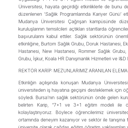
Üniversitesi, hayata geçirdiği etkinliklerle de bunu
düzenlenen ‘Sağlık Programlarında Kariyer Günü’ etkin
Mudanya Üniversitesi Çağrışan kampüsünde düzenl
kuruluşlarının temsilcileri açtıkları stantlarda öğrenc
başvurularını kabul ettiler. Sağlık sektörünün önemli
etkinliğine, Burtom Sağlık Grubu, Doruk Hastanesi, E
Hastanesi, New Hastanesi, Rommer Sağlık Grubu, 
Grubu, İşkur, Koala HR Danışmanlık Hizmetleri ve I&D Dan
REKTÖR KARİP: MEZUNLARIMIZ ARANILAN ELEM
Etkinliğin açılışında konuşan Mudanya Üniversitesi 
üniversiteden iş hayatına geçişini desteklemek için öğr
söyledi. Bursa’nın sağlık sektörünün önde gelen kuru
belirten Karip, “7+1 ve 3+1 eğitim modeli ile öğ
kolaylaştırıyoruz. Böylece öğrencilerimiz üniversite
ortamında deneyim kazanıyor ve sektör ile tanışma fır
üniversite olarak çağdaş eğitim öğretim yaklaşımları 