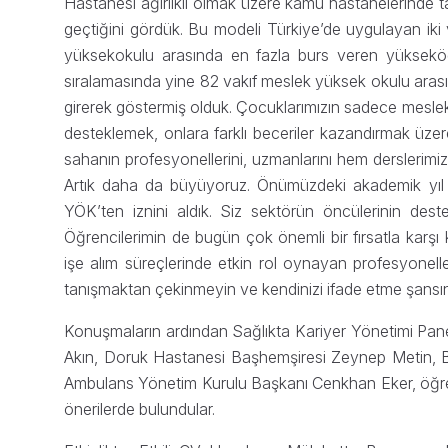
Hastanesi ağırlıklı olmak üzere kamu hastanelerinde ta
geçtiğini gördük. Bu modeli Türkiye’de uygulayan iki v
yüksekokulu arasında en fazla burs veren yükseköğr
sıralamasında yine 82 vakıf meslek yüksek okulu aras
girerek göstermiş olduk. Çocuklarımızın sadece mesleki ge
desteklemek, onlara farklı beceriler kazandırmak üzer
sahanın profesyonellerini, uzmanlarını hem derslerimize 
Artık daha da büyüyoruz. Önümüzdeki akademik yıl
YÖK’ten iznini aldık. Siz sektörün öncülerinin dest
Öğrencilerimin de bugün çok önemli bir fırsatla karşı 
işe alım süreçlerinde etkin rol oynayan profesyonelle
tanışmaktan çekinmeyin ve kendinizi ifade etme şansını
Konuşmaların ardından Sağlıkta Kariyer Yönetimi Pan
Akın, Doruk Hastanesi Başhemşiresi Zeynep Metin, 
Ambulans Yönetim Kurulu Başkanı Cenkhan Eker, öğrenci
önerilerde bulundular.