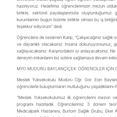
hazırlıyoruz. Hedefimiz öğrencilerimizin mezun oldu
birlikte, sektörel paydaşlarımızla oluşturduğumuz 
kurumlarının bugün bizimle birlikte olması bu iş birliğ
teşekkür ediyorum” dedi.
Öğrencilere de seslenen Karip, “Çalışacağınız sağlık sek
ve dayanıklı olacaksınız. İnsana dokunuyorsunuz, gü
sağlayacaksınız. Karşınızdakini iyi anlayacaksınız. Ne
deneyim imkanlarını biz sizlere sağlamaya devam edec
MYO MÜDÜRÜ BAYLANÇİÇEK: ÖĞRENCİLER İÇİN Ö
Meslek Yüksekokulu Müdürü Öğr. Gör. Esin Baylançi
öğrencilerle buluşturmanın mutluluğunu yaşadıklarını if
“Meslek Yüksekokulumuz ilk öğrencilerini mezun ver
programı hazırladık. Öğrencilerimiz 3 dönem teor
Medicalpark Hastanesi, Burtom Sağlık Grubu, Eker A