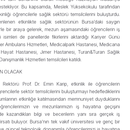
 destekliyor. Bu kapsamda, Meslek Yüksekokulu tarafından
liği öğrencilerle sağlık sektörü temsilcilerini buluşturdu.
enen etkinlikte sağlık sektörünün Bursa’daki saygın
ilerle bir araya gelerek, mezun aşamasındaki öğrencilerin iş
 isimleri de panellerde fikirlerini aktardığı Kariyer Günü
ker Ambulans Hizmetleri, Medicalpark Hastanesi, Medicana
Hayat Hastanesi, Jimer Hastanesi, Turan&Turan Sağlık
ışmanlık Hizmetleri temsilcileri katıldı.
AN OLACAK
Rektörü Prof. Dr. Emin Karip, etkinlik ile öğrencilerin
encilerle sektör temsilcilerini buluşturmayı hedeflediklerini
mlarının etkinliğe katılmasından memnuniyet duyduklarını
rencilerimizin ve mezunlarımızın iş hayatına geçişini
de kazandıkları bilgi ve becerilerin yanı sıra gerçek iş
satı buluyor. Bursa’nın tek vakıf üniversitesi ve genç bir
ve güncel teknolojik donanımla öğrencilerimizi iş hayatına