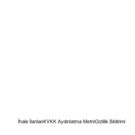
İhale İlanları
KVKK Aydınlatma Metni
Gizlilik Bildirimi