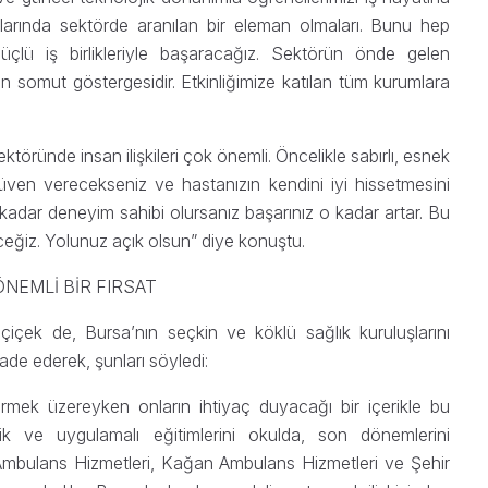
klarında sektörde aranılan bir eleman olmaları. Bunu hep
güçlü iş birlikleriyle başaracağız. Sektörün önde gelen
inin somut göstergesidir. Etkinliğimize katılan tüm kurumlara
töründe insan ilişkileri çok önemli. Öncelikle sabırlı, esnek
ven verecekseniz ve hastanızın kendini iyi hissetmesini
 kadar deneyim sahibi olursanız başarınız o kadar artar. Bu
eğiz. Yolunuz açık olsun” diye konuştu.
NEMLİ BİR FIRSAT
çek de, Bursa’nın seçkin ve köklü sağlık kuruluşlarını
ade ederek, şunları söyledi:
mek üzereyken onların ihtiyaç duyacağı bir içerikle bu
ik ve uygulamalı eğitimlerini okulda, son dönemlerini
mbulans Hizmetleri, Kağan Ambulans Hizmetleri ve Şehir