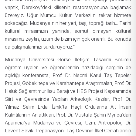
yaptık, Dereköy'deki kilisenin restorasyonuna başlamak
üzereyiz. Uğur Mumcu Kültür Merkezi'ni tekrar hizmete
sokacağız. Mudanya'nın her yeri, taşı, toprağı tarih... Tarihi
kültürel mirasımızın yanında, somut olmayan kültürel
mirasımız zeytin, üzüm de bizim için çok önemli. Bu konuda
da çalışmalarımızı sürdürüyoruz.”
Mudanya Üniversitesi Görsel İletişim Tasarımı Bölümü
öğretim üyeleri ve öğrencilerinin hazırladığı serginin de
açıldığı konferansta, Prof. Dr. Necmi Karul Taş Tepeler
Projesi, Göbeklitepe ve Karahantepe Araştırmaları, Prof. Dr.
Haluk Sağlamtimur Ilısu Barajı ve HES Projesi Kapsamında
Siirt ve Çevresinde Yapılan Arkeolojik Kazılar, Prof. Dr.
Yılmaz Selim Erdal İznik’te Haçlı Ordularına Ait İnsan
Kalıntılarının Anlattıkları, Prof. Dr. Mustafa Şahin Myrlea’dan
Apameia’ya Mudanya ve Çevresi, Uzm. Antropolog Dr.
Levent Sevik Trepanasyon: Taş Devrinin İlkel Cerrahlarının