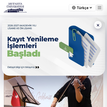
×
Mudanya Üniversitesi’nde
Tarihe Yolculuk:
Göbeklitepe’den Myrleia’ya