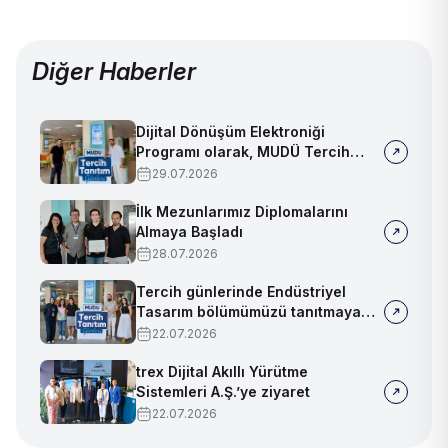
Diğer Haberler
Dijital Dönüşüm Elektroniği
Programı olarak, MUDÜ Tercih
Tanıtım Günleri'nde biz de
29.07.2026
yerimizi aldık
İlk Mezunlarımız Diplomalarını
Almaya Başladı
28.07.2026
Tercih günlerinde Endüstriyel
Tasarım bölümümüzü tanıtmaya
devam ediyoruz!
22.07.2026
trex Dijital Akıllı Yürütme
Sistemleri A.Ş.’ye ziyaret
22.07.2026