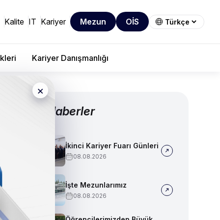
Kalite
IT
Kariyer
Mezun
OİS
kleri
Kariyer Danışmanlığı
×
Diğer Haberler
İkinci Kariyer Fuarı Günleri
08.08.2026
İşte Mezunlarımız
08.08.2026
Öğrencilerimizden Büyük