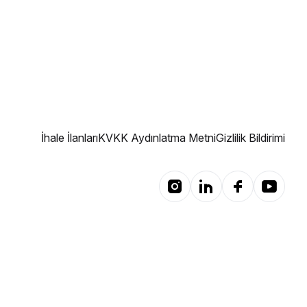
İhale İlanları
KVKK Aydınlatma Metni
Gizlilik Bildirimi