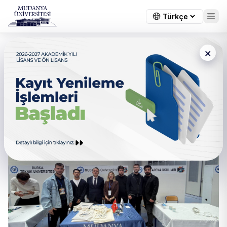
×
Otomotiv Lisesi OTOFEST
Etkinliği