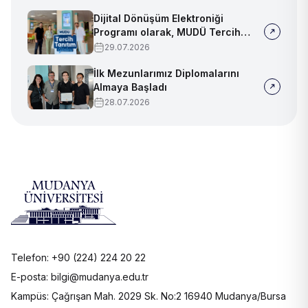
Dijital Dönüşüm Elektroniği
Programı olarak, MUDÜ Tercih
Tanıtım Günleri'nde biz de
29.07.2026
yerimizi aldık
İlk Mezunlarımız Diplomalarını
Almaya Başladı
28.07.2026
Telefon: +90 (224) 224 20 22
E-posta: bilgi@mudanya.edu.tr
Kampüs: Çağrışan Mah. 2029 Sk. No:2 16940 Mudanya/Bursa