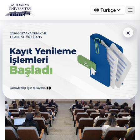
×
Psikoloji Öğrencilerinden
Bilimsel Araştırma Ve Mesleki
Gelişim Sunumları