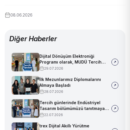
08.06.2026
Diğer Haberler
Dijital Dönüşüm Elektroniği
Programı olarak, MUDÜ Tercih
Tanıtım Günleri'nde biz de
29.07.2026
yerimizi aldık
İlk Mezunlarımız Diplomalarını
Almaya Başladı
28.07.2026
Tercih günlerinde Endüstriyel
Tasarım bölümümüzü tanıtmaya
devam ediyoruz!
22.07.2026
trex Dijital Akıllı Yürütme