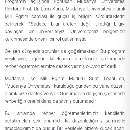
Programın açılışında konuşan Mudanya Üniversitesi
Rektörü Prof. Dr. Emin Karip, Mudanya Üniversitesi olarak
Milli Eğitim camiası ile güçlü iş birliğini sürdürdüklerini
belirterek, “Sadece bilgi üreten değil, ürettiği bilgiyi
paylaşan bir üniversiteyiz. Üniversitemiz bölgemizin
kalkınmasında önemli bir rol üstlenmiştir.
Gelişen dünyada sorunlar da çoğalmaktadır. Bu program
vesilesiyle, öğrenci kitlelerinin sorunlarının çözümünde
rehber öğretmenlerimize destek vermiş oluyoruz” dedi.
Mudanya İlçe Milli Eğitim Müdürü Suat Topal da,
“Mudanya Üniversitesi, kurulduğu günden bu yana düzenli
olarak bize destek veriyor. Günümüzün değişen şartlarında
rehberliğin önemi daha da artmış durumdadır.
Bu anlamda rehber öğretmenlerimizin kendilerini
geliştirmeleri çok önemlidir ki, düzenlediğimiz seminerle
amaçladığımız da budur. Bu vesileyle bizlere kucak açan,