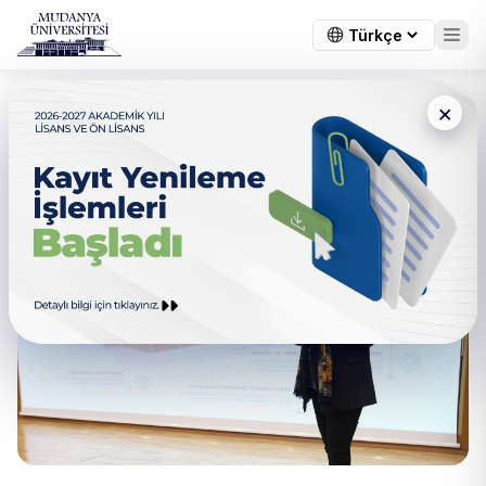
×
Rehber öğretmenlere Eğitim
Semineri