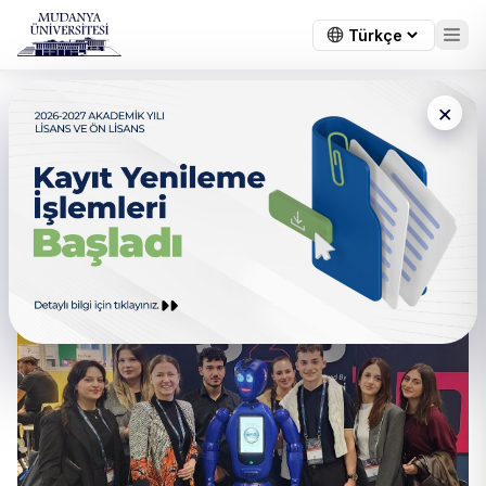
×
Ticaret Bakanlığı, Türkiye E-
Ticaret Haftası Etkinliği
(İstanbul)